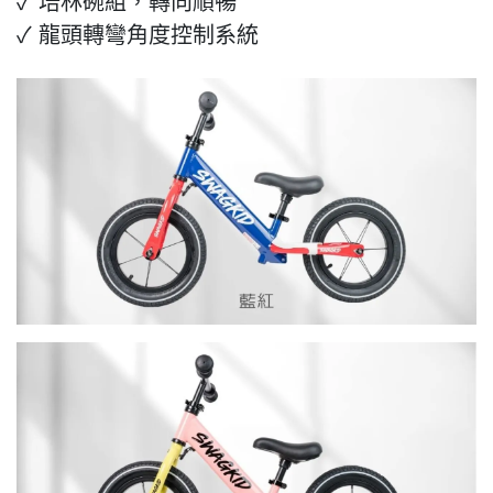
✓
培林碗組，轉向順暢
✓
龍頭轉彎角度控制系統