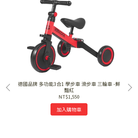
德國品牌 多功能3合1 學步車 滑步車 三輪車 -鮮
豔紅
德
NT$1,550
加入購物車