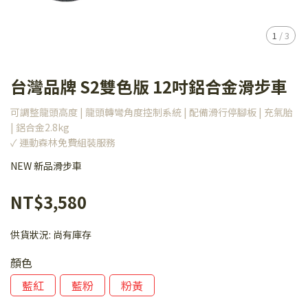
1
/
3
台灣品牌 S2雙色版 12吋鋁合金滑步車
可調整龍頭高度 | 龍頭轉彎角度控制系統 | 配備滑行停腳板 | 充氣胎
| 鋁合金2.8kg
✓ 運動森林免費組裝服務
NEW 新品滑步車
NT$3,580
供貨狀況:
尚有庫存
顏色
藍紅
藍粉
粉黃