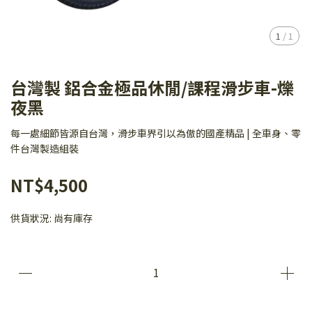
1
/
1
台灣製 鋁合金極品休閒/課程滑步車-爍
夜黑
每一處細節皆源自台灣，滑步車界引以為傲的國產精品 | 全車身、零
件台灣製造組裝
NT$4,500
供貨狀況:
尚有庫存