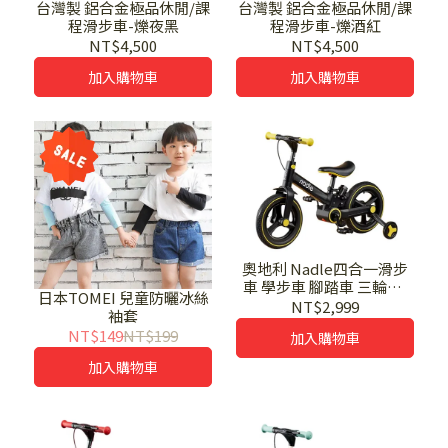
台灣製 鋁合金極品休閒/課
台灣製 鋁合金極品休閒/課
程滑步車-爍夜黑
程滑步車-爍酒紅
NT$4,500
NT$4,500
加入購物車
加入購物車
奧地利 Nadle四合一滑步
車 學步車 腳踏車 三輪車-
日本TOMEI 兒童防曬冰絲
萊姆黃
NT$2,999
袖套
NT$149
NT$199
加入購物車
加入購物車