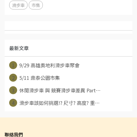
滑步車
市集
最新文章
1
9/29 高雄奧地利滑步車聚會
2
5/11 鼎泰公園市集
3
休閒滑步車 與 競賽滑步車差異 Part⋯
4
滑步車該如何挑選!? 尺寸? 高度? 重⋯
聯絡我們