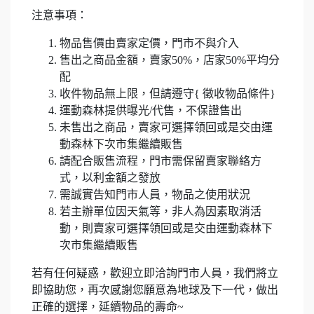
注意事項：
物品售價由賣家定價，門市不與介入
售出之商品金額，賣家50%，店家50%平均分
配
收件物品無上限，但請遵守{ 徵收物品條件}
運動森林提供曝光/代售，不保證售出
未售出之商品，賣家可選擇領回或是交由運
動森林下次市集繼續販售
請配合販售流程，門市需保留賣家聯絡方
式，以利金額之發放
需誠實告知門市人員，物品之使用狀況
若主辦單位因天氣等，非人為因素取消活
動，則賣家可選擇領回或是交由運動森林下
次市集繼續販售
若有任何疑惑，歡迎立即洽詢門市人員，我們將立
即協助您，再次感謝您願意為地球及下一代，做出
正確的選擇，延續物品的壽命~